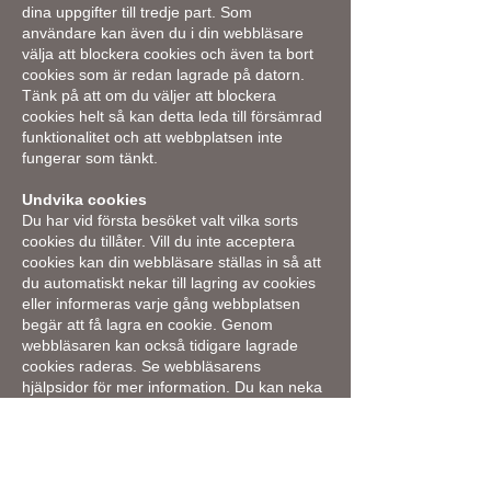
dina uppgifter till tredje part. Som
användare kan även du i din webbläsare
välja att blockera cookies och även ta bort
cookies som är redan lagrade på datorn.
Tänk på att om du väljer att blockera
cookies helt så kan detta leda till försämrad
funktionalitet och att webbplatsen inte
fungerar som tänkt.
Undvika cookies
Du har vid första besöket valt vilka sorts
cookies du tillåter. Vill du inte acceptera
cookies kan din webbläsare ställas in så att
du automatiskt nekar till lagring av cookies
eller informeras varje gång webbplatsen
begär att få lagra en cookie. Genom
webbläsaren kan också tidigare lagrade
cookies raderas. Se webbläsarens
hjälpsidor för mer information. Du kan neka
användning av persistent cookies utan att
det påverkar funktionaliteten på
webbplatsen. Nekande av session cookies
medför dock att du inte kanske inte får